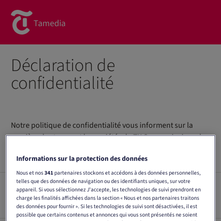
Tamedia
À propos de nous
Déclaration de
confidentialité
Notre histoire
Marques
Organisation
News
Centres d’impression et logistique
Notre politique de confidentialité vous informent sur la
Advertising
Offre pour écoles
manière dont nous et les sociétés du TX Group, ainsi que les
sociétés affiliées, traitons les données.
Rapport de qualité
Carrière
Informations sur la protection des données
Nous et nos
341
partenaires stockons et accédons à des données personnelles,
Contact
telles que des données de navigation ou des identifiants uniques, sur votre
1. Quel est l'objet de la présente
appareil. Si vous sélectionnez J'accepte, les technologies de suivi prendront en
déclaration de confidentialité ?
charge les finalités affichées dans la section « Nous et nos partenaires traitons
des données pour fournir ». Si les technologies de suivi sont désactivées, il est
possible que certains contenus et annonces qui vous sont présentés ne soient