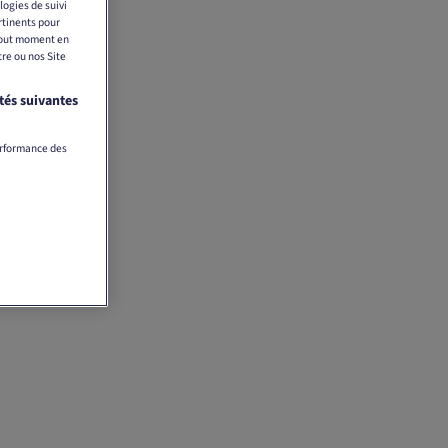
logies de suivi
rtinents pour
 tout moment en
tre ou nos Site
tés suivantes
erformance des