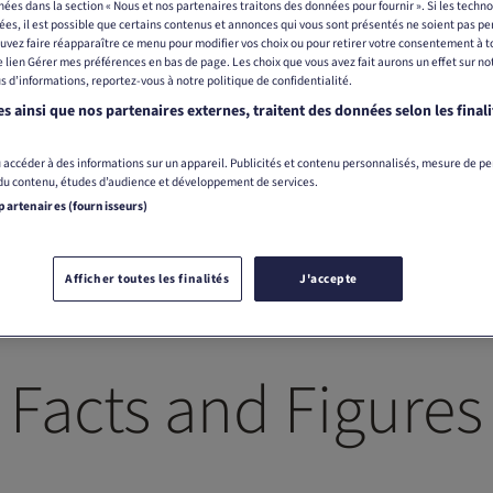
chées dans la section « Nous et nos partenaires traitons des données pour fournir ». Si les techno
ées, il est possible que certains contenus et annonces qui vous sont présentés ne soient pas pe
uvez faire réapparaître ce menu pour modifier vos choix ou pour retirer votre consentement à
le lien Gérer mes préférences en bas de page. Les choix que vous avez fait aurons un effet sur no
s d’informations, reportez-vous à notre politique de confidentialité.
s ainsi que nos partenaires externes, traitent des données selon les finali
 accéder à des informations sur un appareil. Publicités et contenu personnalisés, mesure de p
 du contenu, études d’audience et développement de services.
 partenaires (fournisseurs)
Afficher toutes les finalités
J'accepte
Facts and Figures