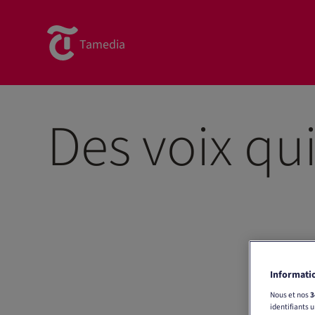
Tamedia
Des voix qu
Informatio
Nous et nos
3
identifiants 