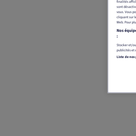
finalités affi
sont désactiv
vous. Vous po
cliquant sur 
Web. Pour plu
Nos équipe
:
Stocker et/ou
publicités et
Liste de nos