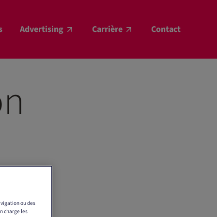
s
Advertising
Carrière
Contact
on
vigation ou des
en charge les