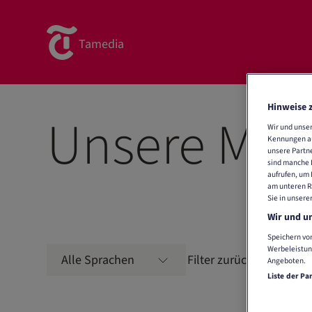
Tamedia
Hinweise 
Unsere Mar
Wir und unse
Kennungen auf
unsere Partne
sind manche I
aufrufen, um 
am unteren Ra
Sie in unsere
Wir und un
Speichern von
Werbeleistun
Filter zurücksetzen
Alle Sprachen
Angeboten.
Liste der Pa