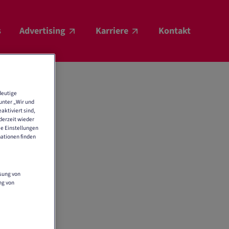
s
Advertising
Karriere
Kontakt
deutige
unter „Wir und
aktiviert sind,
derzeit wieder
ie Einstellungen
mationen finden
ssung von
ng von