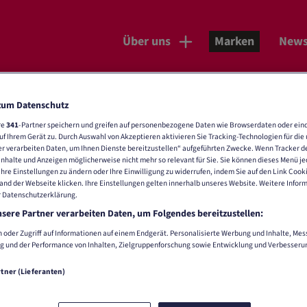
Über uns
Marken
New
zum Datenschutz
ken
re
341
-Partner speichern und greifen auf personenbezogene Daten wie Browserdaten oder ein
 Ihrem Gerät zu. Durch Auswahl von Akzeptieren aktivieren Sie Tracking-Technologien für die 
r verarbeiten Daten, um Ihnen Dienste bereitzustellen“ aufgeführten Zwecke. Wenn Tracker de
nhalte und Anzeigen möglicherweise nicht mehr so relevant für Sie. Sie können dieses Menü je
Ihre Einstellungen zu ändern oder Ihre Einwilligung zu widerrufen, indem Sie auf den Link Cook
nd der Webseite klicken. Ihre Einstellungen gelten innerhalb unseres Website. Weitere Infor
r Datenschutzerklärung.
sere Partner verarbeiten Daten, um Folgendes bereitzustellen:
 oder Zugriff auf Informationen auf einem Endgerät. Personalisierte Werbung und Inhalte, Me
g und der Performance von Inhalten, Zielgruppenforschung sowie Entwicklung und Verbesseru
rtner (Lieferanten)